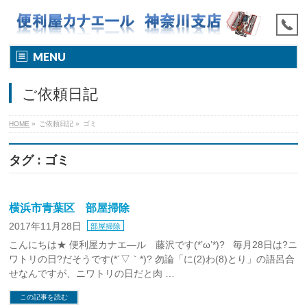
MENU
ご依頼日記
HOME
»
ご依頼日記
»
ゴミ
タグ : ゴミ
横浜市青葉区 部屋掃除
2017年11月28日
部屋掃除
こんにちは★ 便利屋カナエ―ル 藤沢です(*’ω’*)? 毎月28日は?ニ
ワトリの日?だそうです(*´▽｀*)? 勿論「に(2)わ(8)とり」の語呂合
せなんですが、ニワトリの日だと肉 …
この記事を読む