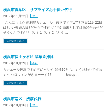
横浜市青葉区 サプライズお手伝い代行
2017年11月22日
代行
こんにちは☆ 便利屋カナエ―ル 藤沢です(*’ω’*)? 本日11月22日
は?いい夫婦の日?だそうです(*´▽｀*)? 由来としては語呂合わせだ
そうなんですが「（い）1（い）2（ふう …
この記事を読む
横浜市保土ヶ谷区 除草＆掃除
2017年10月29日
除草
カナエール綾瀬です๑´ ³`)ﾉ ✧*｡.+ﾟ 皆様10月も、もう終わりですね
ぇ‥ ハロウィンがきまーーす?? &nbsp …
この記事を読む
横浜市南区 洗濯代行
2017年10月16日
代行