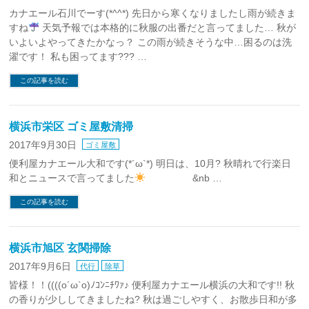
カナエール石川でーす(*^^*) 先日から寒くなりましたし雨が続きま
すね
天気予報では本格的に秋服の出番だと言ってました… 秋が
いよいよやってきたかなっ？ この雨が続きそうな中…困るのは洗
濯です！ 私も困ってます??? …
この記事を読む
横浜市栄区 ゴミ屋敷清掃
2017年9月30日
ゴミ屋敷
便利屋カナエール大和です(*´ω`*) 明日は、10月? 秋晴れで行楽日
和とニュースで言ってました
&nb …
この記事を読む
横浜市旭区 玄関掃除
2017年9月6日
代行
除草
皆様！！((((o´ω`o)ﾉｺﾝﾆﾁﾜｧ♪ 便利屋カナエール横浜の大和です!! 秋
の香りが少ししてきましたね? 秋は過ごしやすく、お散歩日和が多