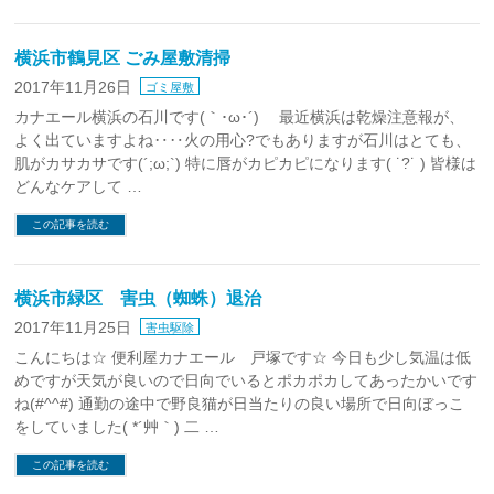
横浜市鶴見区 ごみ屋敷清掃
2017年11月26日
ゴミ屋敷
カナエール横浜の石川です(｀･ω･´)ゞ 最近横浜は乾燥注意報が、
よく出ていますよね‥‥火の用心?でもありますが石川はとても、
肌がカサカサです(´;ω;`) 特に唇がカピカピになります( ˙?˙ ) 皆様は
どんなケアして …
この記事を読む
横浜市緑区 害虫（蜘蛛）退治
2017年11月25日
害虫駆除
こんにちは☆ 便利屋カナエール 戸塚です☆ 今日も少し気温は低
めですが天気が良いので日向でいるとポカポカしてあったかいです
ね(#^^#) 通勤の途中で野良猫が日当たりの良い場所で日向ぼっこ
をしていました( *´艸｀) 二 …
この記事を読む