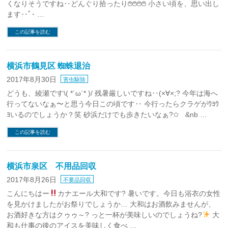
くなりそうですね‥どんぐり拾ったり࿉࿉࿉࿉ 小さい頃を、思い出し
ます‥ﾟ･ …
この記事を読む
横浜市鶴見区 蜘蛛退治
2017年8月30日
害虫駆除
どうも、綾瀬です\( *´ω`* )/ 残暑厳しいですね‥(×∀×;? 今年は海へ
行ってないなぁ〜と思う今日この頃です‥ 今行ったらクラゲがｳﾖｳ
ﾖいるのでしょうか？笑 砂浜だけでも歩きたいなぁ?✩ &nb …
この記事を読む
横浜市泉区 不用品回収
2017年8月26日
不要品回収
こんにちはー
カナエール大和です? 暑いです。今日も浴衣の女性
を見かけましたがお祭りでしょうか… 大和はお酒飲みませんが、
お酒好きな方はクゥゥ～? っと一杯が美味しいのでしょうね?
大
和も仕事の後のアイスを美味しく食べ …