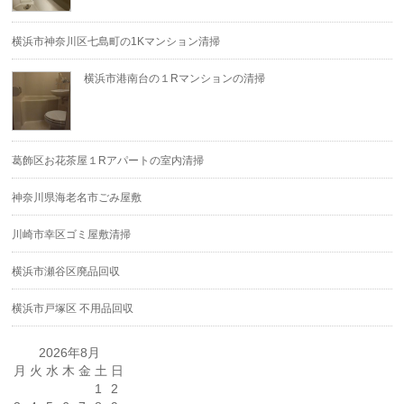
横浜市神奈川区七島町の1Kマンション清掃
横浜市港南台の１Rマンションの清掃
葛飾区お花茶屋１Rアパートの室内清掃
神奈川県海老名市ごみ屋敷
川崎市幸区ゴミ屋敷清掃
横浜市瀬谷区廃品回収
横浜市戸塚区 不用品回収
2026年8月
月
火
水
木
金
土
日
1
2