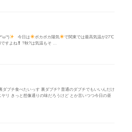
’*)
今日は
ポカポカ陽気
で関東では最高気温が27℃
ですよね❢ ?秋?は気温もそ …
裏ダブチ食べたいっす 裏ダブチ? 普通のダブチでもいいんだけ
ニヤリ きっと想像通りの味だろうけど とか言いつつ今日の昼