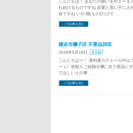
こんにちは！ あなたの願いを叶えーる
れ続けるものですね 必要と思い手に入
命ですね いや 物(もの)だけで …
この記事を読む
横浜市磯子区 不要品回収
2016年5月10日
未分類
こんにちはー！ 便利屋カナエール中山
ー´)ノ 依頼人ご結婚を機に全て新品に
てほしいとの事 …
この記事を読む