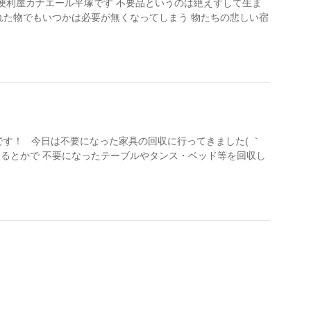
 便利屋カナエール平塚です 不要品というのは絶えずして生ま
れた物でもいつかは必要が無くなってしまう 物たちの悲しい宿
です！ 今日は不要になった家具の回収に行ってきました( ｀
するとかで 不要になったテーブルやタンス・ベッド等を回収し