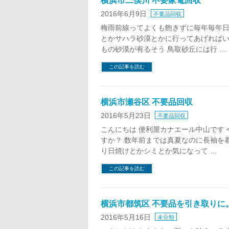
横浜市二俣川 不要家電回収
2016年6月9日
不要品回収
梅雨前線ってよくも飽きずに毎年毎年日
とかサハラ砂漠とかに行ってあげればい
もの砂漠が有るそう 鳥取砂丘には行 …
この記事を読む
横浜市瀬谷区 不要品回収
2016年5月23日
不要品回収
こんにちは 便利屋カナエール中山です
すか？ 数年前までは真夏なのに長袖を
り日焼けとかシミとか気になって …
この記事を読む
横浜市都筑区 不要品を引き取りに
2016年5月16日
未分類