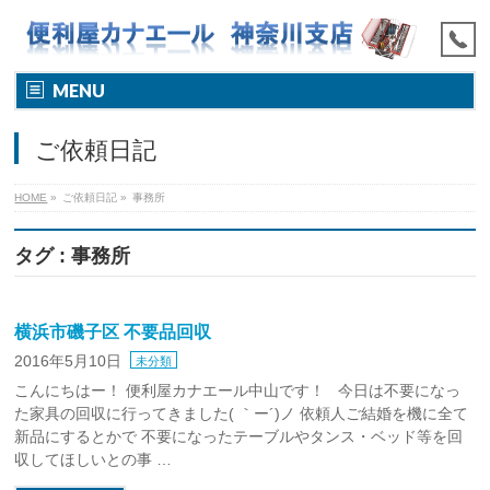
MENU
ご依頼日記
HOME
»
ご依頼日記
»
事務所
タグ : 事務所
横浜市磯子区 不要品回収
2016年5月10日
未分類
こんにちはー！ 便利屋カナエール中山です！ 今日は不要になっ
た家具の回収に行ってきました( ｀ー´)ノ 依頼人ご結婚を機に全て
新品にするとかで 不要になったテーブルやタンス・ベッド等を回
収してほしいとの事 …