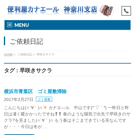
MENU
ご依頼日記
HOME
»
ご依頼日記
»
早咲きサクラ
タグ : 早咲きサクラ
横浜市青葉区 ゴミ屋敷掃除
2017年2月27日
ゴミ屋敷
こんにちは(∩´∀｀)∩
カナエ―ル 中山です(*´▽｀*) 一昨日と昨
日は凄く暖かかったですね❢❢ 春のような陽気で出先で早咲きのサ
クラ?を見ました(∩´∀｀)∩ もう春はそこまできている筈なんです
が・・・今日は冬が …