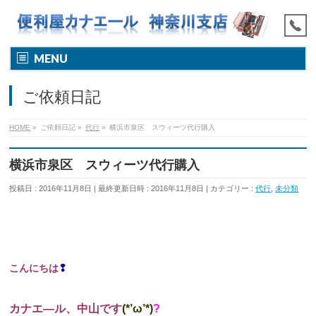
MENU
ご依頼日記
HOME
»
ご依頼日記
»
代行
»
横浜市泉区 スウィーツ代行購入
横浜市泉区 スウィーツ代行購入
投稿日 : 2016年11月8日
最終更新日時 : 2016年11月8日
カテゴリー :
代行
,
未分類
こんにちは
❢
カナエ―ル、中山です
(*’ω’*)
?