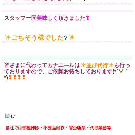
スタッフ一同
美味しく
頂きました
❢
ごちそう様でした
?
皆
さまに代わってカナエ―ルは
並び代行
も行っ
ておりますので、ご依頼お待ちしております
(*´▽｀
*)
❢❢❢❢
当社では部屋掃除・不要品回収・害虫駆除・代行業務等