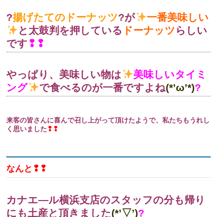
?
揚げたてのドーナッツ
?が
一番美味しい
と
太鼓判を押している
ドーナッツ
らしい
です
❢❢
やっぱり、美味しい物は
美味しいタイミ
ング
で食べるのが一番ですよね
(*’ω’*)
?
来客の皆さんに喜んで召し上がって頂けたようで、私たちもうれし
く思いました
❢❢
なんと❢❢
カナエ―ル横浜支店のスタッフの分も帰り
にも土産と頂きました
(*’▽’)
?