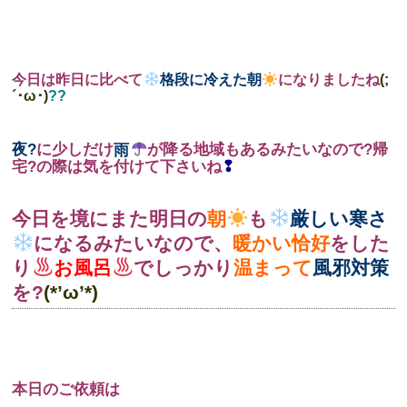
今日は昨日に比べて
格段に冷えた朝
になりましたね
(;
´･ω･)
??
夜?
に少しだけ
雨
が降る地域もあるみたいなので?帰
宅?の際は気を付けて下さいね
❢
今日を境にまた明日の
朝
も
厳しい寒さ
になるみたいなので、
暖かい恰好
をした
り
お風呂
でしっかり
温まって
風邪対策
を?
(*’ω’*)
本日のご依頼は