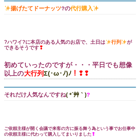
揚げたてドーナッツ
?の
代行購入
?ハワイ?に本店のある人気のお店で、土日は
行列
が
できるそうです
❢
初めていったのですが・・・平日でも想像
以上の
大行列
Σ(･ω･ﾉ)ﾉ
！❢❢
それだけ人気なんですね
( *´艸｀)
?
ご依頼主様が開く会議で来客の方に振る舞う為という事でお仕事中
の依頼主様に代わって購入してまいりました
❢