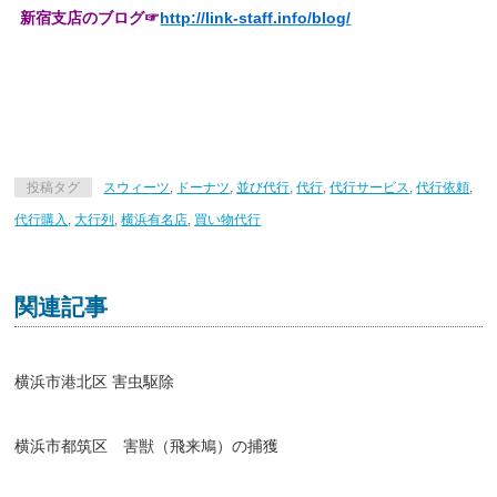
新宿支店のブログ☞
http://link-staff.info/blog/
投稿タグ
スウィーツ
,
ドーナツ
,
並び代行
,
代行
,
代行サービス
,
代行依頼
,
代行購入
,
大行列
,
横浜有名店
,
買い物代行
関連記事
横浜市港北区 害虫駆除
横浜市都筑区 害獣（飛来鳩）の捕獲