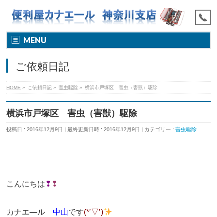
MENU
ご依頼日記
HOME
»
ご依頼日記
»
害虫駆除
»
横浜市戸塚区 害虫（害獣）駆除
横浜市戸塚区 害虫（害獣）駆除
投稿日 : 2016年12月9日
最終更新日時 : 2016年12月9日
カテゴリー :
害虫駆除
こんにちは
❢
❢
カナエ―ル
中山
です
(*’▽’)