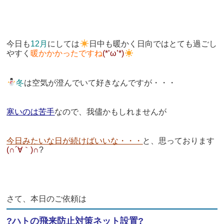
今日も
12月
にしては
日中も暖かく日向ではとても過ごし
やすく
暖かかかったですね
(*’ω’*)
冬
は空気が澄んでいて好きなんですが・・・
寒いのは苦手
なので、我儘かもしれませんが
今日みたいな日が続けばいいな・・・
と、思っております
(∩´∀｀)∩
?
さて、本日のご依頼は
?ハトの飛来防止対策ネット設置?