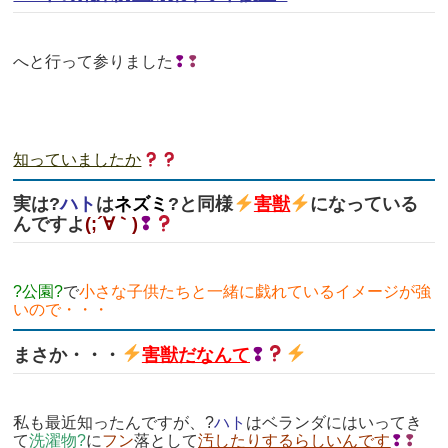
へと行って参りました
❢
❢
知っていましたか
実は?
ハト
は
ネズミ
?と同様
害獣
になっている
んですよ
(;´∀｀)
❢
?公園?
で
小さな子供たちと一緒に戯れているイメージが強
いので・・・
まさか・・・
害獣
だなんて
❢
私も最近知ったんですが、?
ハト
はベランダにはいってき
て
洗濯物?
に
フン
落として
汚したりするらしいんです
❢
❢