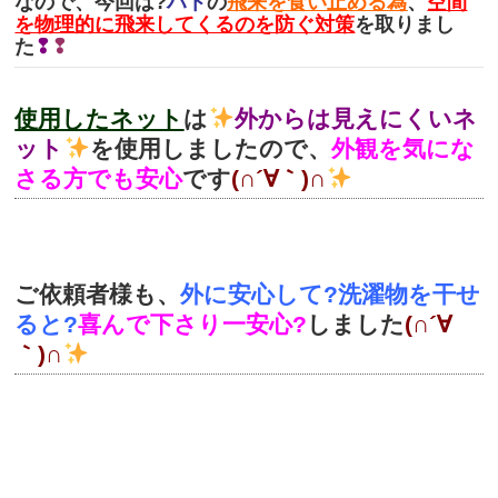
なので、今回は?
ハト
の
飛来を食い止める為
、
空間
を物理的に飛来してくるのを防ぐ対策
を取りまし
た
❢
❢
使用したネット
は
外からは見えにくいネ
ット
を使用しましたので、
外観を気にな
さる方でも安心
です
(∩´∀｀)∩
ご依頼者様も、
外に安心して?洗濯物を干せ
ると?
喜んで下さり一安心?
しました
(∩´∀
｀)∩