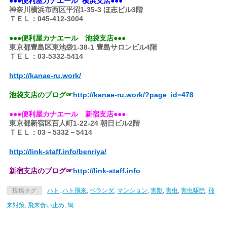
●●●便利屋カナエール 横浜支店●●●
神奈川横浜市西区平沼1-35-3 ほ志ビル3階
ＴＥＬ：045-412-3004
●●●便利屋カナエール 池袋支店●●●
東京都豊島区東池袋1-38-1 豊島サロンビル4階
ＴＥＬ：03-5332-5414
http://kanae-ru.work/
池袋支店のブログ☞
http://kanae-ru.work/?page
_id=478
●●●便利屋カナエール 新宿支店●●●
東京都新宿区百人町1-22-24 朝日ビル2階
ＴＥＬ：03－5332－5414
http://link-staff.info/benriya/
新宿支店のブログ☞
http://link-staff.info
投稿タグ
ハト
,
ハト飛来
,
ベランダ
,
マンション
,
害獣
,
害虫
,
害虫駆除
,
飛
来対策
,
飛来食い止め
,
鳩