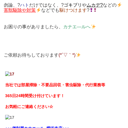
勿論、?
ハト
だけではなく、?
ゴキブリ
や
ムカデ?
などの
害獣駆除や対策
などでも
駆けつけます
?
❢
❢
お困りの事がありましたら、
カナエ―ルへ
ご依頼お待ちしております
(*´▽｀*)
当社では部屋掃除・不要品回収・害虫駆除・代行業務等
365日24時間受け付けています！
お気軽にご連絡ください☆