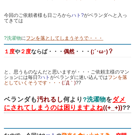
今回のご依頼者様も日ごろから
ハト?
がベランダへと入っ
てきては
?
洗濯物
に
フンを落としてしまうそうで・・・
１度
や
２度
ならば・・・
偶然
・・・
(;´･ω･)？
と、思うものなんだと思いますが・・・ご依頼主様のマン
ションには毎日?
ハト
がベランダに迷い込んでは
フンを落
としていくそうです・・・
(;´Д｀)
??
ベランダも
汚れるし
何より
?洗濯物
を
ダメ
にされてしまうのは
困りますよね
((+_+))
??