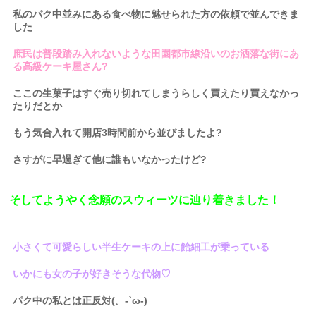
私のパク中並みにある食べ物に魅せられた方の依頼で並んできま
した
庶民は普段踏み入れないような田園都市線沿いのお洒落な街にあ
る高級ケーキ屋さん?
ここの生菓子はすぐ売り切れてしまうらしく買えたり買えなかっ
たりだとか
もう気合入れて開店3時間前から並びましたよ?
さすがに早過ぎて他に誰もいなかったけど?
そしてようやく念願のスウィーツに辿り着きました！
小さくて可愛らしい半生ケーキの上に飴細工が乗っている
いかにも女の子が好きそうな代物♡
パク中の私とは正反対(。-`ω-)