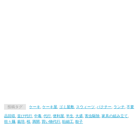
投稿タグ
ケーキ
,
ケーキ屋
,
ゴミ屋敷
,
スウィーツ
,
パクチー
,
ランチ
,
不要
品回収
,
並び代行
,
中毒
,
代行
,
便利屋
,
半生
,
大盛
,
害虫駆除
,
家具の組み立て
,
担々麺
,
栽培
,
桜
,
満開
,
買い物代行
,
飴細工
,
餃子