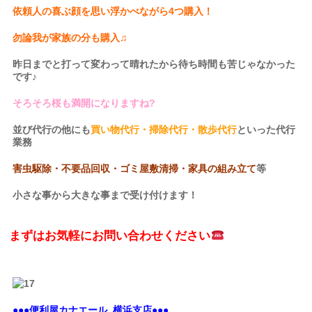
依頼人の喜ぶ顔を思い浮かべながら4つ購入！
勿論我が家族の分も購入♫
昨日までと打って変わって晴れたから待ち時間も苦じゃなかった
です♪
そろそろ桜も満開になりますね?
並び代行の他にも
買い物代行・掃除代行・散歩代行
といった代行
業務
害虫駆除・不要品回収・ゴミ屋敷清掃・家具の組み立て
等
小さな事から大きな事まで受け付けます！
まずはお気軽にお問い合わせください
●●●便利屋カナエール 横浜支店●●●