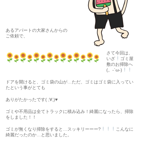
あるアパートの大家さんからの
ご依頼で、
さて今回は、
いざ
ゴミ屋
敷のお掃除へ
(。-`ω-)
ドアを開けると、ゴミ袋の山が…ただ、ゴミはゴミ袋に入ってい
たという事がとても
ありがたかったです( ;∀;)♥
ゴミや不用品は全てトラックに積み込み！綺麗になったら、掃除
をしました！！
ゴミが無くなり掃除をすると…スッキリーーー?
こんなに
綺麗だったのか…と思いました。