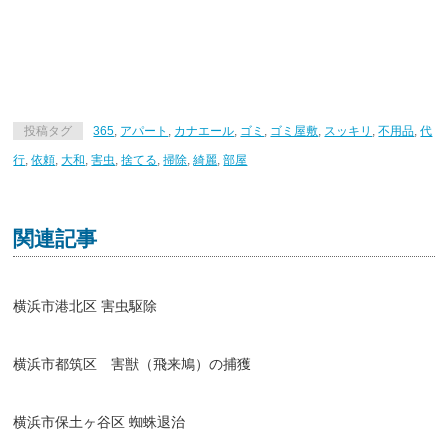
投稿タグ
365
,
アパート
,
カナエール
,
ゴミ
,
ゴミ屋敷
,
スッキリ
,
不用品
,
代
行
,
依頼
,
大和
,
害虫
,
捨てる
,
掃除
,
綺麗
,
部屋
関連記事
横浜市港北区 害虫駆除
横浜市都筑区 害獣（飛来鳩）の捕獲
横浜市保土ヶ谷区 蜘蛛退治