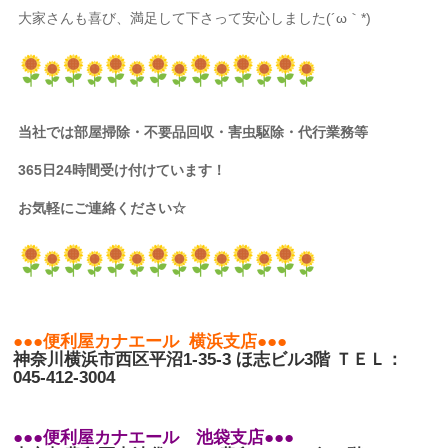
大家さんも喜び、満足して下さって安心しました(´ω｀*)
当社では部屋掃除・不要品回収・害虫駆除・代行業務等
365
日
24
時間受け付けています！
お気軽にご連絡ください
☆
●●●
便利屋カナエール
横浜支店
●●●
神奈川横浜市西区平沼
1-35-3
ほ志ビル
3
階
ＴＥＬ：
045-412-3004
●●●
便利屋カナエール 池袋支店
●●●