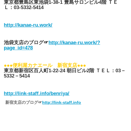
東京都豊島区東池袋
1-38-1
豊島サロンビル
4
階
ＴＥ
Ｌ：
03-5332-5414
http://kanae-ru.work/
池袋支店のブログ
☞
http://kanae-ru.work/?
page
_id=478
●●●
便利屋カナエール 新宿支店
●●●
東京都新宿区百人町
1-22-24
朝日ビル
2
階
ＴＥＬ：
03
－
5332
－
5414
http://link-staff.info/benriya/
新宿支店のブログ
☞
http://link-staff.info