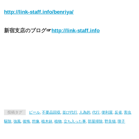
http://link-staff.info/benriya/
新宿支店のブログ☞
http://link-staff.info
投稿タグ
ビール
,
不要品回収
,
並び代行
,
人為的
,
代行
,
便利屋
,
反省
,
害虫
駆除
,
強風
,
後悔
,
想像
,
植木鉢
,
植物
,
立ち入った事
,
部屋掃除
,
野良猫
,
障子