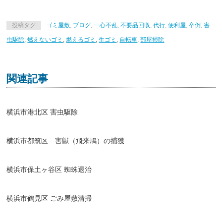
投稿タグ
ゴミ屋敷
,
ブログ
,
一心不乱
,
不要品回収
,
代行
,
便利屋
,
卒倒
,
害
虫駆除
,
燃えないゴミ
,
燃えるゴミ
,
生ゴミ
,
自転車
,
部屋掃除
関連記事
横浜市港北区 害虫駆除
横浜市都筑区 害獣（飛来鳩）の捕獲
横浜市保土ヶ谷区 蜘蛛退治
横浜市鶴見区 ごみ屋敷清掃