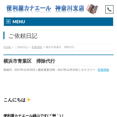
MENU
ご依頼日記
HOME
»
ご依頼日記
»
部屋掃除
»
横浜市青葉区 掃除代行
横浜市青葉区 掃除代行
投稿日 : 2017年12月20日
最終更新日時 : 2017年12月20日
カテゴリー :
部屋掃除
こんにちは
便利屋カナエール緑山です( *´艸｀)！