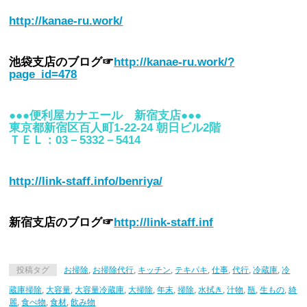
http://kanae-ru.work/
池袋支店のブログ☞
http://kanae-ru.work/?
page
_id=478
●●●便利屋カナエール 新宿支店●●●
東京都新宿区百人町1-22-24 朝日ビル2階
ＴＥＬ：03－5332－5414
http://link-staff.info/benriya/
新宿支店のブログ☞
http://link-staff.inf
投稿タグ
お掃除
,
お掃除代行
,
キッチン
,
テキパキ
,
仕事
,
代行
,
冷蔵庫
,
冷
蔵庫掃除
,
大容量
,
大容量冷蔵庫
,
大掃除
,
年末
,
掃除
,
水拭き
,
汁物
,
瓶
,
生もの
,
綺
麗
,
食べ物
,
食材
,
飲み物