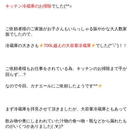
キッチン冷蔵庫のお掃除
でした(^^♪
ご依頼者様のご家族がお子さんもいらっしゃる賑やかな大人数家
族でしたので、
冷蔵庫の大きさも
700L越えの大容量冷蔵庫
でした(*’▽’)！！
ご依頼者様
もお仕事をされている為、キッチンのお掃除まで手が
回らず….?
なので今回、カナエールにご依頼したようです^^
まず冷蔵庫を拝見させて頂きましたが、
大容量冷蔵庫
ともあって
飲み物や奥にしまわれていた汁物の食べ物・瓶などから漏れたも
のがいくつかありました( ;∀;)?