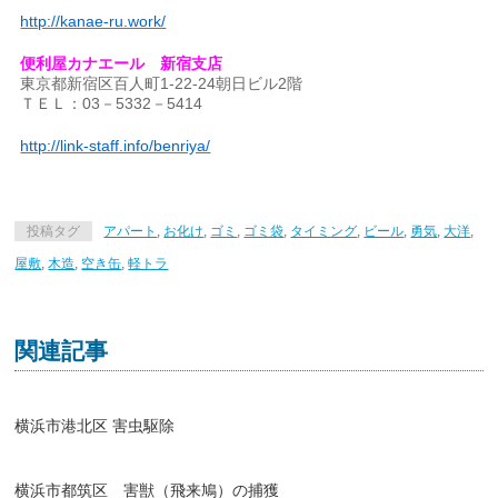
http://kanae-ru.work/
便利屋カナエール 新宿支店
東京都新宿区百人町1-22-24朝日ビル2階
ＴＥＬ：03－5332－5414
http://link-staff.info/benriya/
投稿タグ
アパート
,
お化け
,
ゴミ
,
ゴミ袋
,
タイミング
,
ビール
,
勇気
,
大洋
,
屋敷
,
木造
,
空き缶
,
軽トラ
関連記事
横浜市港北区 害虫駆除
横浜市都筑区 害獣（飛来鳩）の捕獲