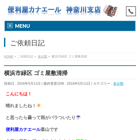
MENU
ご依頼日記
HOME
»
ご依頼日記
»
未分類
»
横浜市緑区 ゴミ屋敷清掃
横浜市緑区 ゴミ屋敷清掃
投稿日 : 2016年5月11日
最終更新日時 : 2016年5月11日
カテゴリー :
未分類
こんにちは！
晴れましたね！
と思ったら曇って雨がパラついたり
便利屋カナエール
葉山です