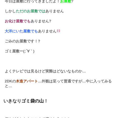
今日は屋敷に行ってきましたよ！
お屋敷
?
しかし
ただのお屋敷では
ありません
お化け屋敷でも
ありません?
大洋にいた屋敷でも
ありません
ごみのお屋敷です！?
ゴミ屋敷ー(;´∀｀)
よくテレビでは見るけど実際はどないなものか…
2DKの
木造アパート
…外観は至って普通ですが…中に入ってみる
と…
いきなり
ゴミ袋の山
！