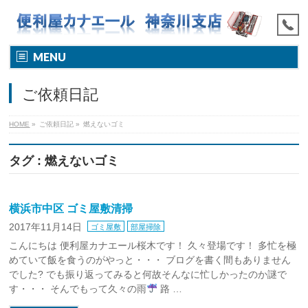
MENU
ご依頼日記
HOME
»
ご依頼日記
»
燃えないゴミ
タグ : 燃えないゴミ
横浜市中区 ゴミ屋敷清掃
2017年11月14日
ゴミ屋敷
部屋掃除
こんにちは 便利屋カナエール桜木です！ 久々登場です！ 多忙を極
めていて飯を食うのがやっと・・・ ブログを書く間もありません
でした? でも振り返ってみると何故そんなに忙しかったのか謎で
す・・・ そんでもって久々の雨
路 …